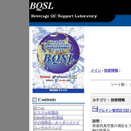
メイン
:
技術情報
:
ソート順： 
Contents
カテゴリ： 技術情報
ホーム
ブルドン管式圧力計
ビクスル社製品
Zahm&Nagel社製品
説明：
その他商品・オーダーメード
容器内真空度の測定を
コンサルティング
時の留意点